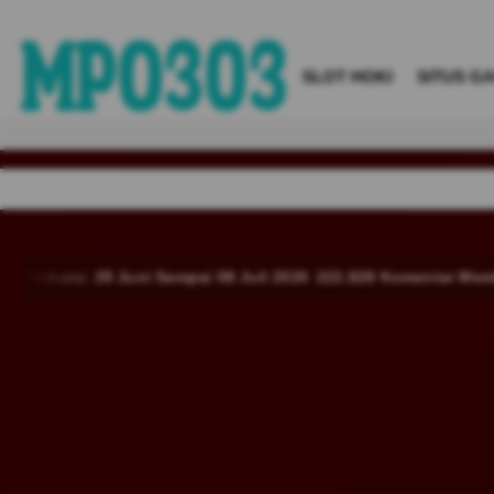
Skip
to
content
SLOT HOKI
SITUS G
Buka Info Lebih Lanjut
uni Sampai 08 Juli 2026
222.828 Komentar Member
Rating Peng