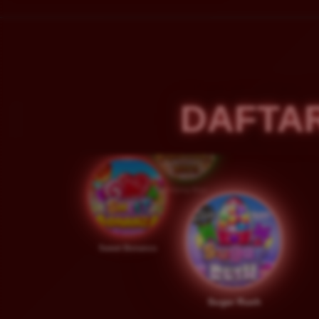
DAFTA
Mahjong Ways
Sweet Bonanza
Sugar Rush