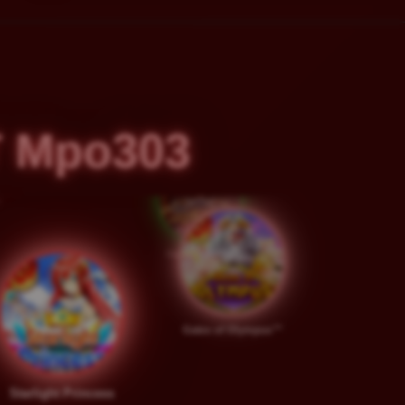
 Mpo303
to
Captain's Bounty
Gates of Olympus™
Starlight Princess