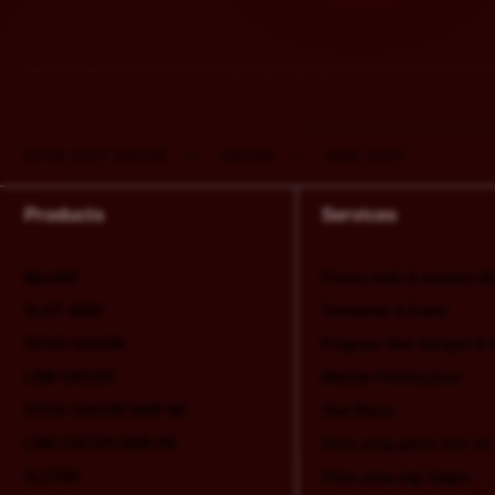
SITUS SLOT GACOR
>
GACOR
>
HOKI SLOT
Footer Navigation
Products
Services
Mpo303
Promo hoki & maxwin 88
SLOT HOKI
Turnamen & Event
SITUS GACOR
Program Slot Jackpot &
LINK GACOR
Metode Pembayaran
SITUS GACOR HARI INI
Slot Mania
LINK GACOR HARI INI
Situs yang gacor hari ini
SLOT88
Situs yang lagi bagus